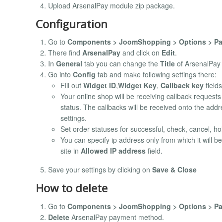
Upload ArsenalPay module zip package.
Configuration
Go to
Components > JoomShopping > Options > P
There find
ArsenalPay
and click on
Edit
.
In
General
tab you can change the
Title
of ArsenalPay 
Go into
Config
tab and make following settings there:
Fill out
Widget ID
,
Widget Key
,
Callback key
field
Your online shop will be receiving callback reques
status. The callbacks will be received onto the addr
settings.
Set order statuses for successful, check, cancel, ho
You can specify ip address only from which it will 
site in
Allowed IP address
field.
Save your settings by clicking on
Save & Close
How to delete
Go to
Components > JoomShopping > Options > P
Delete
ArsenalPay payment method.