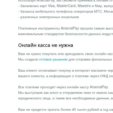
Используя ArsenalPay, Вы сможете принимать онлайн п
- банковских карт Visa, MasterCard, Maestro и Мир, вы
- баланса мобильного телефона операторов МТС, Мега
- различных электронных кошельков
Платежные инструменты ArsenalPay прошли самую высо
максимальным стандартом безопасности данных индуст
Онлайн касса не нужна
Вам не нужно покупать или арендовать свою онлайн кас
Мы создали
готовое решение
для отправки фискальных 
Ваш клиент оплачивает покупку в интернет магазине чер
вашего клиента, а информация о платеже через ОФД по
Все платежи проходят через онлайн кассу ArsenalPay.
Мы выступаем как агент и отправляем чеки от имени на
юридического лица, а также все необходимые данные, в
Вам не придется тратить более 40 тысяч рублей в год н