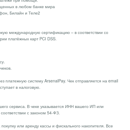
латежи при помощи:
пущенных в любом банке мира
фон, Билайн и Теле2
кую международную сертификацию – в соответствии со
рии платёжных карт PCI DSS.
су.
чеков.
ез платежную систему ArsenalPay. Чек отправляется на email
ступает в налоговую.
шего сервиса. В чеке указывается ИНН вашего ИП или
 соответствии с законом 54-ФЗ.
а покупку или аренду кассы и фискального накопителя. Все