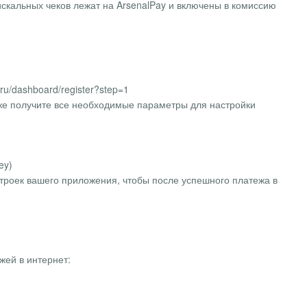
искальных чеков лежат на ArsenalPay и включены в комиссию
.ru/dashboard/register?step=1
 же получите все необходимые параметры для настройки
ey)
троек вашего приложения, чтобы после успешного платежа в
жей в интернет: