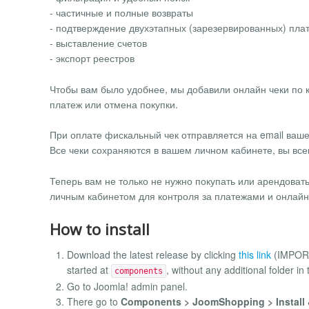
- частичные и полные возвраты
- подтверждение двухэтапных (зарезервированных) пла
- выставление счетов
- экспорт реестров
Чтобы вам было удобнее, мы добавили онлайн чеки по к
платеж или отмена покупки.
При оплате фискальный чек отправляется на email ваше
Все чеки сохраняются в вашем личном кабинете, вы все
Теперь вам не только не нужно покупать или арендовать
личным кабинетом для контроля за платежами и онлайн
How to install
Download the latest release by clicking
this link
(IMPORTA
started at
, without any additional folder in 
components
Go to Joomla! admin panel.
There go to
Components > JoomShopping > Install