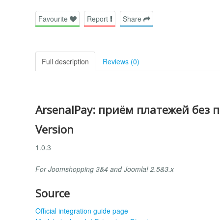
Favourite
Report
Share
Full description
Reviews (0)
ArsenalPay: приём платежей без 
Version
1.0.3
For Joomshopping 3&4 and Joomla! 2.5&3.x
Source
Official integration guide page