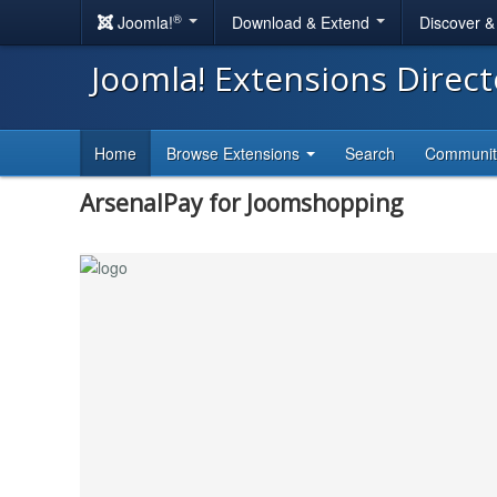
®
Joomla!
Download & Extend
Discover 
Joomla! Extensions Direc
Home
Browse Extensions
Search
Communi
ArsenalPay for Joomshopping