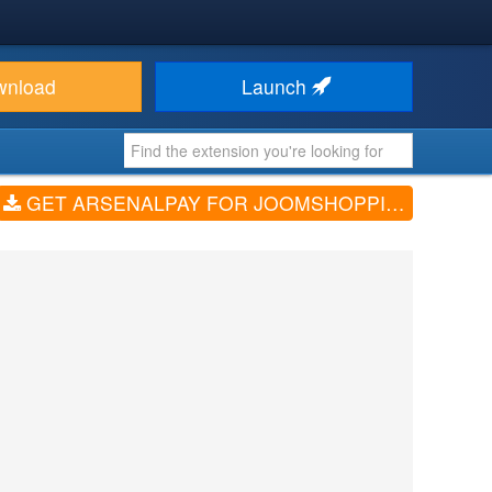
wnload
Launch
GET ARSENALPAY FOR JOOMSHOPPING (V1.0.3)