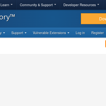
& Learn
Community & Support
Developer Resources
tory™
Do
ty
Support
Vulnerable Extensions
Log in
Register